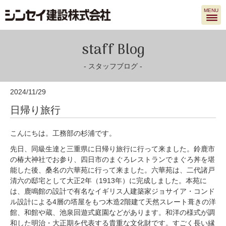
MENU
staff Blog
スタッフブログ
2024/11/29
日帰り旅行
こんにちは。工務部の杉浦です。
先日、同級生達と三重県に日帰り旅行に行って来ました。鈴鹿市
の椿大神社でお参り、四日市のまぐろレストランでまぐろ丼を堪
能した後、桑名の六華苑に行って来ました。六華苑は、二代諸戸
清六の邸宅として大正2年（1913年）に完成しました。本苑に
は、鹿鳴館の設計で有名なイギリス人建築家ジョサイア・コンド
ル設計による4層の塔屋をもつ木造2階建て天然スレート葺きの洋
館、和館や蔵、池泉回遊式庭園などがあります。和洋の様式が調
和した明治・大正期を代表する貴重な文化財です。すごく長い縁