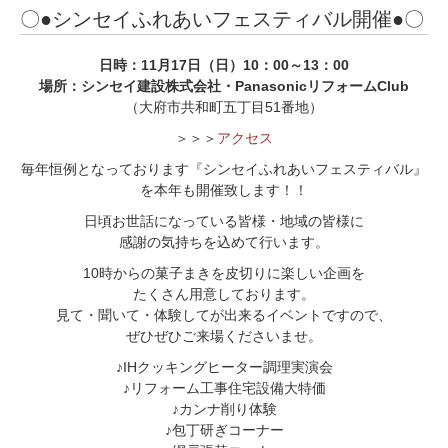
〇●シンセイふれあいフェスティバル開催●〇
日時：11月17日（日）10：00～13：00
場所：シンセイ建設株式会社・PanasonicリフォームClub
（大府市共和町五丁目51番地）
＞＞＞
アクセス
毎年恒例となっております『シンセイふれあいフェスティバル』
を本年も開催致します！！
日頃お世話になっている皆様・地域の皆様に
感謝の気持ちを込めて行います。
10時からの菓子まきを皮切りに楽しい企画を
たくさん用意しております。
見て・聞いて・体験してが出来るイベントですので、
ぜひぜひご来場くださいませ。
♪IHクッキングヒーター調理実演会
♪リフォーム工事住宅設備大特価
♪カンナ削り体験
♪包丁研ぎコーナー